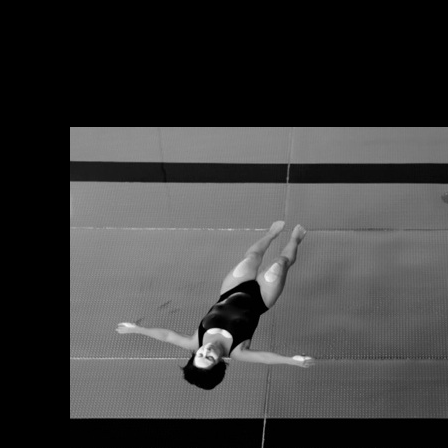
��
��